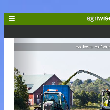
Toggle
navigation
Vad kostar vallfodret?